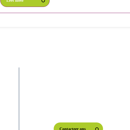
Lees meer
Onze gegevens
Feniksorkest Grimbergen VZW
BE 0534.861.067
Triohofstraat 8
1850 Grimbergen
Contacteer ons