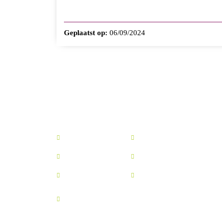
Geplaatst op:
06/09/2024
Home
Activiteiten
Fotogallerij
Sponsors
Privacy beleid
Cookiebeleid
Algemene
verkoopsvoorwaarden